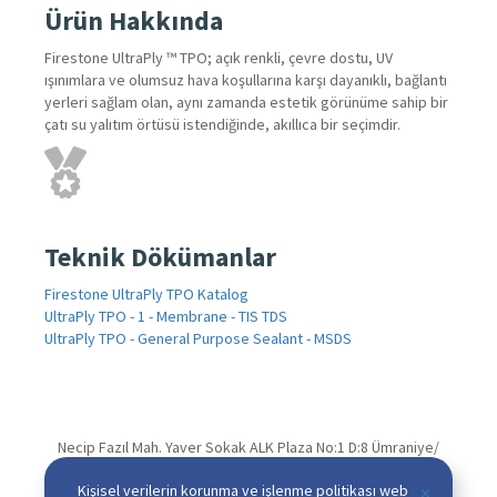
Ürün Hakkında
Firestone UltraPly ™ TPO; açık renkli, çevre dostu, UV
ışınımlara ve olumsuz hava koşullarına karşı dayanıklı, bağlantı
yerleri sağlam olan, aynı zamanda estetik görünüme sahip bir
çatı su yalıtım örtüsü istendiğinde, akıllıca bir seçimdir.
Teknik Dökümanlar
Firestone UltraPly TPO Katalog
UltraPly TPO - 1 - Membrane - TIS TDS
UltraPly TPO - General Purpose Sealant - MSDS
Necip Fazıl Mah. Yaver Sokak ALK Plaza No:1 D:8 Ümraniye/
İSTANBUL
Kişisel verilerin korunma ve işlenme politikası web
×