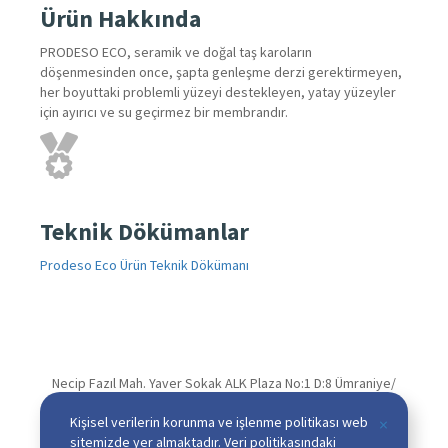
Ürün Hakkında
PRODESO ECO, seramik ve doğal taş karoların
döşenmesinden once, şapta genleşme derzi gerektirmeyen,
her boyuttaki problemli yüzeyi destekleyen, yatay yüzeyler
için ayırıcı ve su geçirmez bir membrandır.
Teknik Dökümanlar
Prodeso Eco Ürün Teknik Dökümanı
Necip Fazıl Mah. Yaver Sokak ALK Plaza No:1 D:8 Ümraniye/
İSTANBUL
Kişisel verilerin korunma ve işlenme politikası web
×
T
+90 216 339 12 12 (Pbx)
sitemizde yer almaktadır. Veri politikasındaki