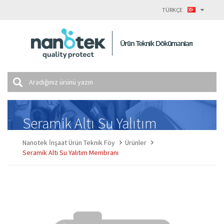
TÜRKÇE
Seramik Altı Su Yalıtım
Membranı
Nanotek İnşaat Ürün Teknik Föy
Ürünler
Seramik Altı Su Yalıtım Membranı