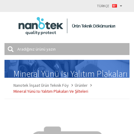
TÜRKÇE
Mineral Yünü Isı Yalıtım Plakaları
ve Şilteleri
Nanotek İnşaat Ürün Teknik Föy
Ürünler
Mineral Yünü Isı Yalıtım Plakaları Ve Şilteleri