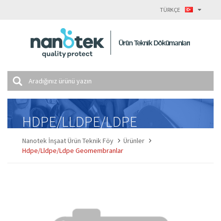
TÜRKÇE
HDPE/LLDPE/LDPE
Geomembranlar
Nanotek İnşaat Ürün Teknik Föy
Ürünler
Hdpe/Lldpe/Ldpe Geomembranlar