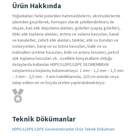
Ürün Hakkında
Yoğunlukları farklı polietilen hammaddelerin, ekstruderlerde
işlemden geçirilerek, homojen olarak şekillendirilmesi ile
oluşan, katı atık depolama alanları, göletler (yapay göletler),
tıbbı atık toplama alanları, arıtma ve sulama havuzları, kanal
ve kanaletler, zehirli atık alanları, tanklar, atık su boruları ve
izolasyonları, baraj ve su tutma havuzları, balık ve su
mahsülleri üretme havuzları, bitki ve arıtma tesisleri, petrol
atık toplama havuzları vb.. özellikle kimyasalların olduğu
detaylarda kullanılan HDPE/LLDPE/LDPE GEOMEMBRAN
satışlarımıza başlamış bulunmaktayız. 1 mm – 1,2 mm – 1,5 mm
– 2 mm – 2,5 mm – 3 mm kalınlıklarında, 210 cm eninde veya
talep edilen en ve boyda üretim yaptırabilmekteyiz.
Teknik Dökümanlar
HDPE/LLDPE/LDPE Geomembranlar Ürün Teknik Dökümanı