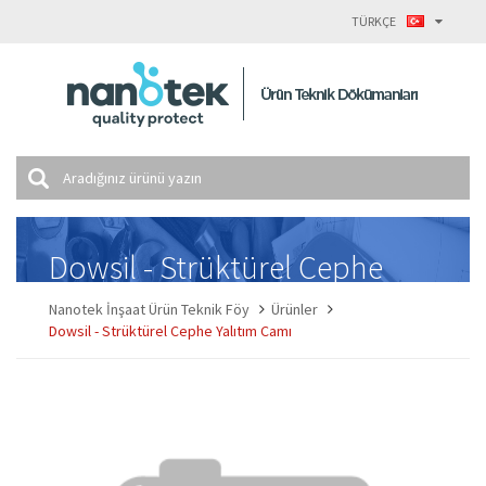
TÜRKÇE
Dowsil - Strüktürel Cephe
Yalıtım Camı
Nanotek İnşaat Ürün Teknik Föy
Ürünler
Dowsil - Strüktürel Cephe Yalıtım Camı