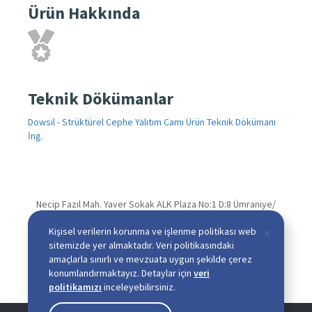
Ürün Hakkında
Teknik Dökümanlar
Dowsil - Strüktürel Cephe Yalıtım Camı Ürün Teknik Dökümanı
İng.
Necip Fazıl Mah. Yaver Sokak ALK Plaza No:1 D:8 Ümraniye/
İSTANBUL
Kişisel verilerin korunma ve işlenme politikası web
×
T
+90 216 339 12 12 (Pbx)
sitemizde yer almaktadır. Veri politikasındaki
M
+90 216 339 12 17
amaçlarla sınırlı ve mevzuata uygun şekilde çerez
A
info@nanotekgrup.com
konumlandırmaktayız. Detaylar için
veri
politikamızı
inceleyebilirsiniz.