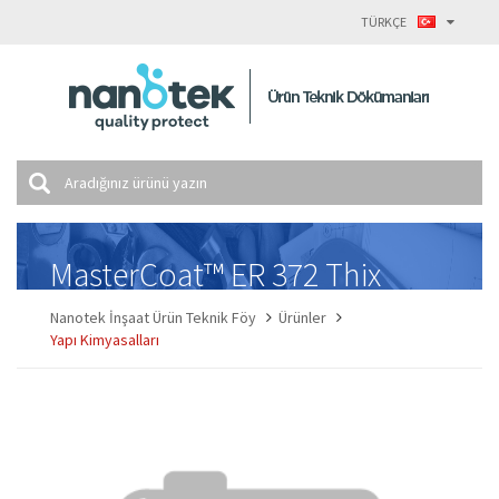
TÜRKÇE
MasterCoat™ ER 372 Thix
Nanotek İnşaat Ürün Teknik Föy
Ürünler
Yapı Kimyasalları