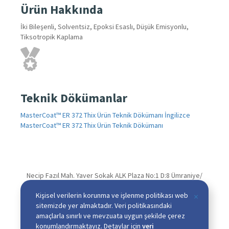
Ürün Hakkında
İki Bileşenli, Solventsiz, Epoksi Esaslı, Düşük Emisyonlu,
Tiksotropik Kaplama
Teknik Dökümanlar
MasterCoat™ ER 372 Thix Ürün Teknik Dökümanı İngilizce
MasterCoat™ ER 372 Thix Ürün Teknik Dökümanı
Necip Fazıl Mah. Yaver Sokak ALK Plaza No:1 D:8 Ümraniye/
İSTANBUL
Kişisel verilerin korunma ve işlenme politikası web
×
T
+90 216 339 12 12 (Pbx)
sitemizde yer almaktadır. Veri politikasındaki
M
+90 216 339 12 17
amaçlarla sınırlı ve mevzuata uygun şekilde çerez
A
info@nanotekgrup.com
konumlandırmaktayız. Detaylar için
veri